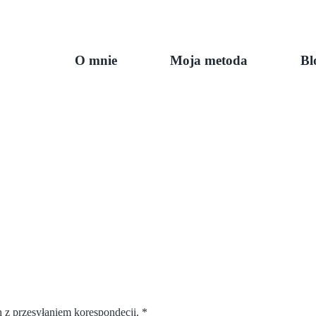
O mnie
Moja metoda
Bl
z przesyłaniem korespondecji.
*