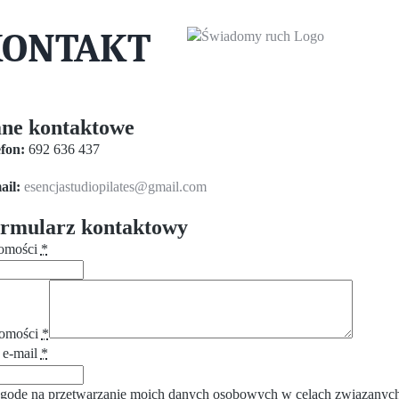
Przejdź
do
KONTAKT
zawartości
ne kontaktowe
efon:
692 636 437
ail:
esencjastudiopilates@gmail.com
rmularz kontaktowy
domości
*
domości
*
 e-mail
*
odę na przetwarzanie moich danych osobowych w celach związanych 