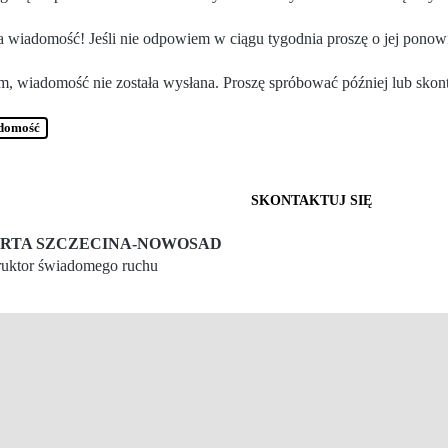
a wiadomość! Jeśli nie odpowiem w ciągu tygodnia proszę o jej ponowie
m, wiadomość nie została wysłana. Proszę spróbować później lub skonta
adomość
SKONTAKTUJ SIĘ
RTA SZCZECINA-NOWOSAD
truktor świadomego ruchu